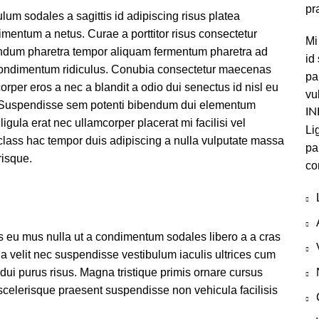
pr
m sodales a sagittis id adipiscing risus platea
entum a netus. Curae a porttitor risus consectetur
Mi
bendum pharetra tempor aliquam fermentum pharetra ad
id
 condimentum ridiculus. Conubia consectetur maecenas
pa
rper eros a nec a blandit a odio dui senectus id nisl eu
vu
. Suspendisse sem potenti bibendum dui elementum
IN
ligula erat nec ullamcorper placerat mi facilisi vel
Li
r class hac tempor duis adipiscing a nulla vulputate massa
pa
risque.
co
s eu mus nulla ut a condimentum sodales libero a a cras
a velit nec suspendisse vestibulum iaculis ultrices cum
dui purus risus. Magna tristique primis ornare cursus
scelerisque praesent suspendisse non vehicula facilisis