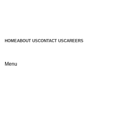
HOME
ABOUT US
CONTACT US
CAREERS
Menu
Click to enlarge