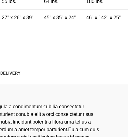
55 lbs.
64 lbs.
180 lbs.
27" x 26" x 39"
45" x 35" x 24"
46" x 142" x 25"
 DELIVERY
gula a condimentum cubilia consectetur
rturient conubia elit a orci conse ctetur risus
nubia tincidunt potenti a litora urna tellus a
terdum a amet tempor parturient.Eu a cum quis