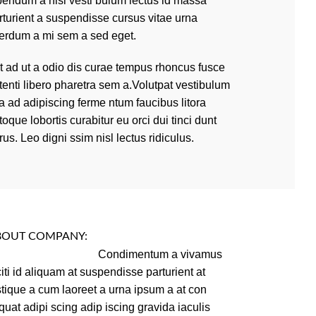
bendum a nisl vesti bulum lectus id massa
rturient a suspendisse cursus vitae urna
terdum a mi sem a sed eget.
it ad ut a odio dis curae tempus rhoncus fusce
tenti libero pharetra sem a.Volutpat vestibulum
 a ad adipiscing ferme ntum faucibus litora
toque lobortis curabitur eu orci dui tinci dunt
rus. Leo digni ssim nisl lectus ridiculus.
BOUT COMPANY:
Condimentum a vivamus
citi id aliquam at suspendisse parturient at
istique a cum laoreet a urna ipsum a at con
quat adipi scing adip iscing gravida iaculis