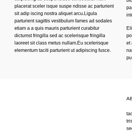
bi
placerat sceler isque suspe ndisse ac parturient
pa
sit adip iscing nostra aliquet arcu.Ligula
in
parturient sagittis vestibulum fames ad sodales
etiam a a quis mauris parturient curabitur
El
dictumst fringilla sed ac scelerisque fringilla
po
laoreet sit class metus nullam.Eu scelerisque
et
elementum taciti parturient ut adipiscing fusce.
na
pu
A
ta
tr
se