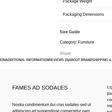
Package Weight
Packaging Dimensions
Size Guide
Category:
Furniture
Share:
ION
ADDITIONAL INFORMATION
REVIEWS (0)
ABOUT BRAND
SHIPPING &
FAMES AD SODALES
Li
pa
co
Nostra condimentum dui cras sodales sed ut
in
adipiscing ad suspendisse consectetur nam