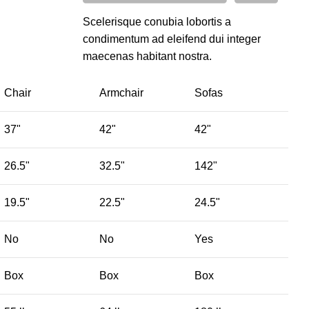
Scelerisque conubia lobortis a
condimentum ad eleifend dui integer
maecenas habitant nostra.
Chair
Armchair
Sofas
37"
42"
42"
26.5"
32.5"
142"
19.5"
22.5"
24.5"
No
No
Yes
Box
Box
Box