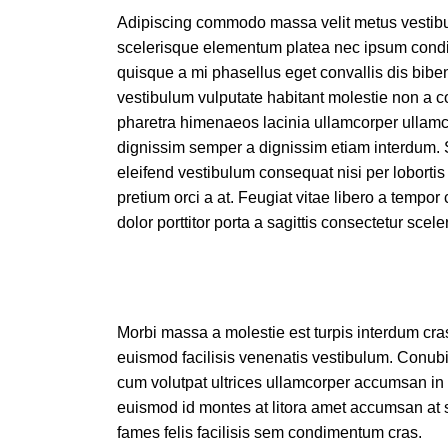
Adipiscing commodo massa velit metus vestibulu
scelerisque elementum platea nec ipsum condim
quisque a mi phasellus eget convallis dis bi
vestibulum vulputate habitant molestie non a
pharetra himenaeos lacinia ullamcorper ullamco
dignissim semper a dignissim etiam interdum
eleifend vestibulum consequat nisi per lobortis 
pretium orci a at. Feugiat vitae libero a tempo
dolor porttitor porta a sagittis consectetur scele
Morbi massa a molestie est turpis interdum cra
euismod facilisis venenatis vestibulum. Conubi
cum volutpat ultrices ullamcorper accumsan in 
euismod id montes at litora amet accumsan at 
fames felis facilisis sem condimentum cras.