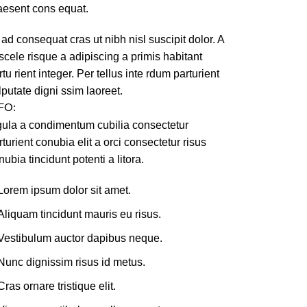
aesent cons equat.
 ad consequat cras ut nibh nisl suscipit dolor. A
 scele risque a adipiscing a primis habitant
rtu rient integer. Per tellus inte rdum parturient
lputate digni ssim laoreet.
FO:
gula a condimentum cubilia consectetur
rturient conubia elit a orci consectetur risus
nubia tincidunt potenti a litora.
Lorem ipsum dolor sit amet.
Aliquam tincidunt mauris eu risus.
Vestibulum auctor dapibus neque.
Nunc dignissim risus id metus.
Cras ornare tristique elit.